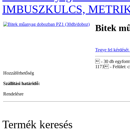
IMBUSZKULCS, METRIK
BAHCO Limitált
kiadás szerszámkocsi-
3 fiók feltöltve!
Bitek m
Tegye fel kérdését
Univerzális
szekrénykulcs MK9
 - 30 db egyform
1173 - Felület: 
Hozzáférhetőség
Szállítási határidő:
Rendelésre
BAHCO
BEHAJTÓHEGY
KLT. 31db-os
Termék keresés