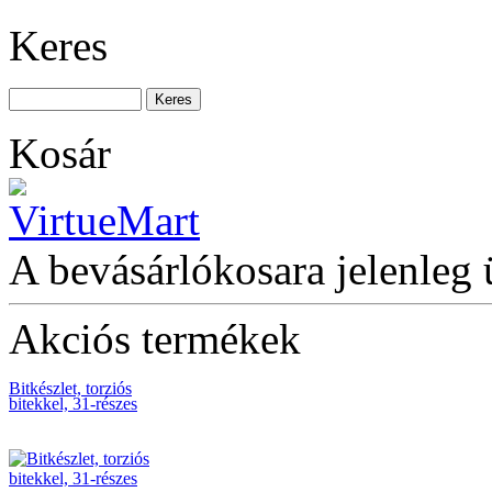
Keres
Szerszámösszeállítás
202db-os
Kosár
Racsnics csavarkulcs
készlet, S-forma 29-
részes
A bevásárlókosara jelenleg 
Akciós termékek
Bitkészlet, torziós
bitekkel, 31-részes