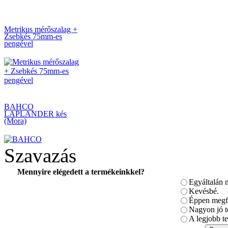
Metrikus mérőszalag +
Zsebkés 75mm-es
pengével
BAHCO
LAPLANDER kés
(Mora)
Szavazás
Mennyire elégedett a termékeinkkel?
Egyáltalán 
BAHCO
DUGÓKULCS
Kevésbé.
KÉSZLET 3/8-1/4"
Éppen megfe
Nagyon jó t
A legjobb te