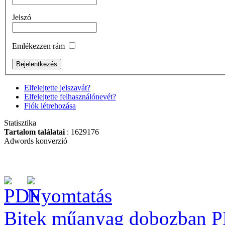
Bitek műanyag
Jelszó
dobozban PH2
(30db/doboz)
Emlékezzen rám
Elfelejtette jelszavát?
Bitkészlet, 17-részes
Elfelejtette felhasználónevét?
Fiók létrehozása
Statisztika
Tartalom találatai
: 1629176
Adwords konverzió
Szerszámösszeállítás
140db-os
Bitek műanyag dobozban P