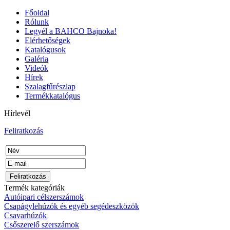
Főoldal
Rólunk
Legyél a BAHCO Bajnoka!
Elérhetőségek
Katalógusok
Galéria
Videók
Hírek
Szalagfűrészlap
Termékkatalógus
Hírlevél
Feliratkozás
Termék kategóriák
Autóipari célszerszámok
Csapágylehúzók és egyéb segédeszközök
Csavarhúzók
Csőszerelő szerszámok