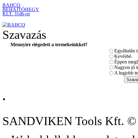
BAHCO
BEHAJTÓHEGY
KLT. 31db-os
Szavazás
Mennyire elégedett a termékeinkkel?
Egyáltalán 
BAHCO 7 fiókos
szerszámkocsi (üres)
Kevésbé.
Éppen megfe
Nagyon jó t
A legjobb te
.
Szerszámösszeállítás
202db-os
SANDVIKEN Tools Kft. ©