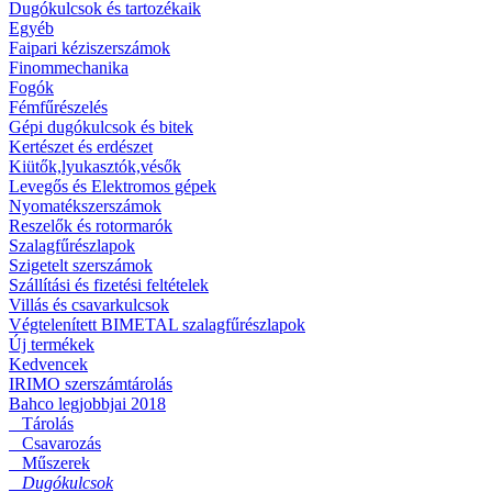
Dugókulcsok és tartozékaik
Egyéb
Faipari kéziszerszámok
Finommechanika
Fogók
Fémfűrészelés
Gépi dugókulcsok és bitek
Kertészet és erdészet
Kiütők,lyukasztók,vésők
Levegős és Elektromos gépek
Nyomatékszerszámok
Reszelők és rotormarók
Szalagfűrészlapok
Szigetelt szerszámok
Szállítási és fizetési feltételek
Villás és csavarkulcsok
Végtelenített BIMETAL szalagfűrészlapok
Új termékek
Kedvencek
IRIMO szerszámtárolás
Bahco legjobbjai 2018
Tárolás
Csavarozás
Műszerek
Dugókulcsok