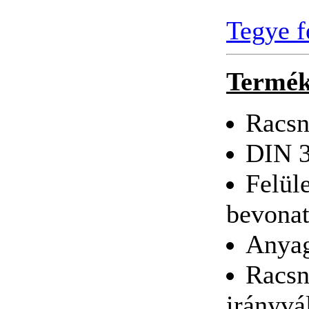
Tegye f
Termék
BAHCO
IRÁNYVÁLTÓS
RACSNI ½"
Racsni
DIN 3
Felül
BAHCO
bevonat
BEHAJTÓHEGY
KLT.
RACSNISHAJTÓVAL
Anya
Racsni
irányvá
Bitek műanyag