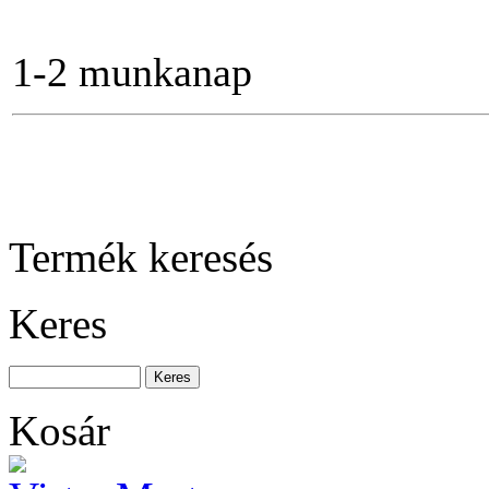
BAHCO 3 tonnás
kompakt emelő
1-2 munkanap
Bitkészlet, 17-részes
Termék keresés
Keres
Racsnis csillag-
villáskulcs készlet, 5-
részes
Kosár