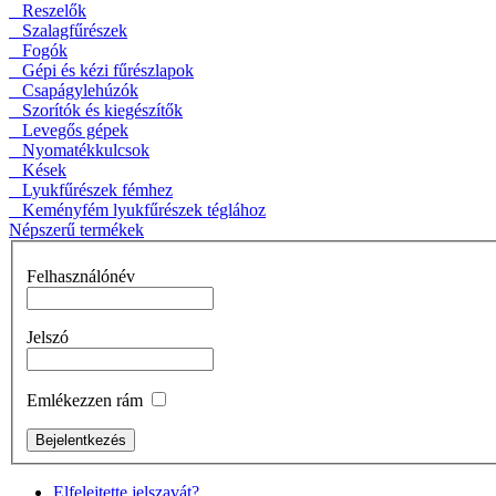
Reszelők
Szalagfűrészek
Fogók
Gépi és kézi fűrészlapok
Csapágylehúzók
Szorítók és kiegészítők
Levegős gépek
Zárt szerszámtáska
Nyomatékkulcsok
Kések
Lyukfűrészek fémhez
Keményfém lyukfűrészek téglához
Népszerű termékek
Felhasználónév
BAHCO
Nyomatékkalibráló 17
– 340Nm
Jelszó
Emlékezzen rám
Bitek műanyag
dobozban PH1
Elfelejtette jelszavát?