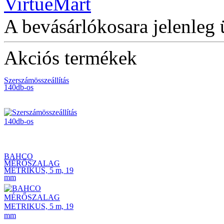
1/4" dugókulcs készlet
29 részes
A bevásárlókosara jelenleg 
Akciós termékek
Szerszámösszeállítás
140db-os
BAHCO
MÉRŐSZALAG
METRIKUS, 5 m, 19
mm