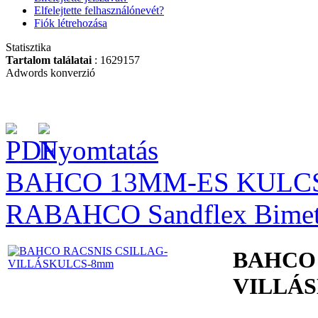
(30db/doboz)
Elfelejtette felhasználónevét?
Fiók létrehozása
Statisztika
Tartalom találatai
: 1629157
Adwords konverzió
BAHCO 94 DB-OS
DUGÓKULCS
KÉSZLET
BAHCO 13MM-ES KULCS
Bitek műanyag
RA
BAHCO Sandflex Bimet
dobozban PH2
(30db/doboz)
BAHCO 
VILLÁ
1/4" dugókulcs készlet
37 részes