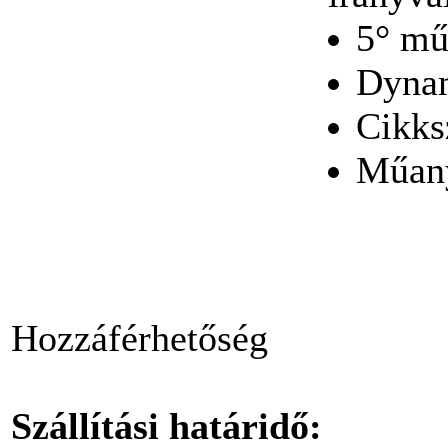
dobozban PH3
(30db/doboz)
5° műk
Dyna
Cikk
BAHCO kés (fekete)
Műany
Bitkészlet, torziós
bitekkel, 31-részes
Hozzáférhetőség
Szállítási határidő: