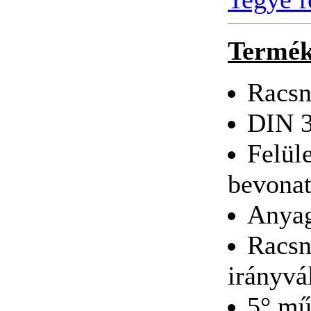
Termék
BAHCO 3 tonnás
kompakt emelő
Racsni
DIN 3
Felül
Nagy
bevonat
szerszámrendszerező,
üres
Anya
Racsni
irányvá
Szerszámösszeállítás
202db-os
5° műk