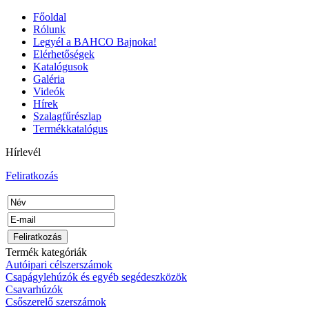
Főoldal
Rólunk
Legyél a BAHCO Bajnoka!
Elérhetőségek
Katalógusok
Galéria
Videók
Hírek
Szalagfűrészlap
Termékkatalógus
Hírlevél
Feliratkozás
Termék kategóriák
Autóipari célszerszámok
Csapágylehúzók és egyéb segédeszközök
Csavarhúzók
Csőszerelő szerszámok