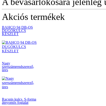
A bevásárlókosara jelenleg 
Akciós termékek
BAHCO 94 DB-OS
DUGÓKULCS
KÉSZLET
Nagy
szerszámrendszerező,
üres
Racsnis kulcs, S-forma
átnyomós foglalat