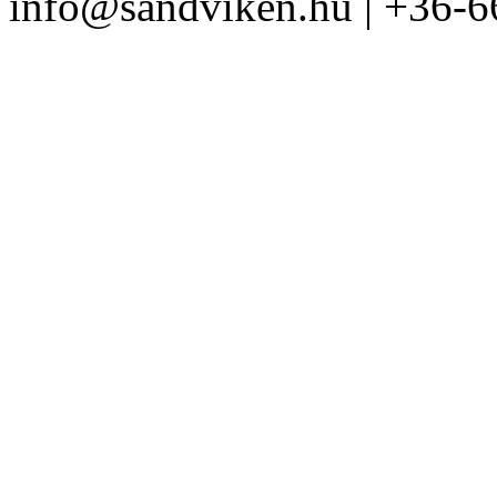
info@sandviken.hu | +36-6
BAHCO ERGO ™
szigetelt csavarhúzó
készlet 5 részes
Szigetelt cs
BAHCO
Nyomatékkalibráló 1,5
– 30Nm
Zárt szerszámtáska