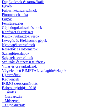
Dugókulcsok és tartozékaik
Egyéb
Faipari kéziszerszámok
Finommechanika
Fogók
Fémfűrészelés
Gépi dugókulcsok és bitek
Kertészet és erdészet
Kiütők,lyukasztók,vésők
Levegős és Elektromos gépek
Nyomatékszerszámok
Reszelők és rotormarók
Szalagfűrészlapok
Szigetelt szerszámok
Szállítási és fizetési feltételek
Villás és csavarkulcsok
Végtelenített BIMETAL szalagfűrészlapok
Új termékek
Kedvencek
IRIMO szerszámtárolás
Bahco legjobbjai 2018
Tárolás
Csavarozás
Műszerek
Dugókulcsok