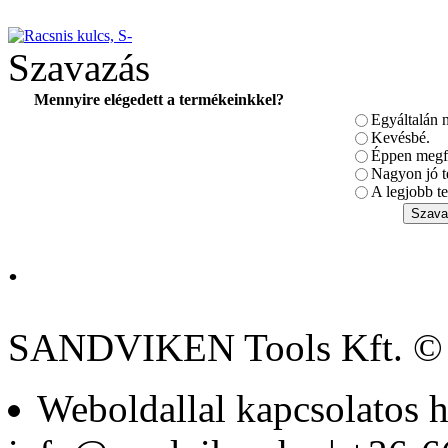
Szavazás
Mennyire elégedett a termékeinkkel?
Egyáltalán 
BAHCO Mágneses
Racsnis Bit-csavarhúzó
Kevésbé.
pisztoly markolattal
Éppen megfe
Nagyon jó t
A legjobb te
.
Szerszám- és
laptoptáska, üres
SANDVIKEN Tools Kft. ©
Weboldallal kapcsolatos h
BAHCO Kés
(Narancssárga)