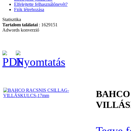
Elfelejtette felhasználónevét?
Fiók létrehozása
Statisztika
Univerzális
Tartalom találatai
: 1629151
szekrénykulcs MK9
Adwords konverzió
Bitek műanyag
dobozban PH2
(30db/doboz)
BAHCO 
VILLÁ
BAHCO
KERÉKPÁRKULCS,
16 DB
SZERSZÁMMAL
Tegye f