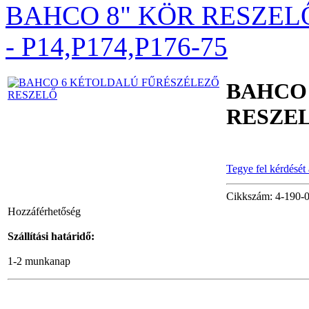
BAHCO 8" KÖR RESZEL
Nyomatékkalibráló 10
– 200Nm
- P14,P174,P176-75
BAHCO
BAHCO
RESZE
KERÉKPÁRKULCS,
16 DB
SZERSZÁMMAL
Tegye fel kérdését
Cikkszám: 4-190-0
BAHCO Bitkészlet, 49
Hozzáférhetőség
darabos
Szállítási határidő:
1-2 munkanap