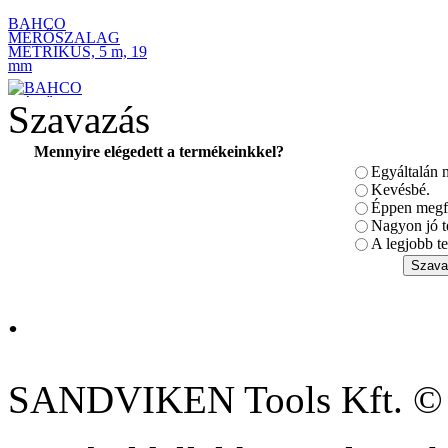
BAHCO
MÉRŐSZALAG
METRIKUS, 5 m, 19
mm
Szavazás
Mennyire elégedett a termékeinkkel?
Egyáltalán 
BAHCO 3 tonnás
kompakt emelő
Kevésbé.
Éppen megfe
Nagyon jó t
A legjobb te
.
BAHCO 41-részes
Dugókulcs készlet 1/4
és 1/2 csatlakozással
SANDVIKEN Tools Kft. ©