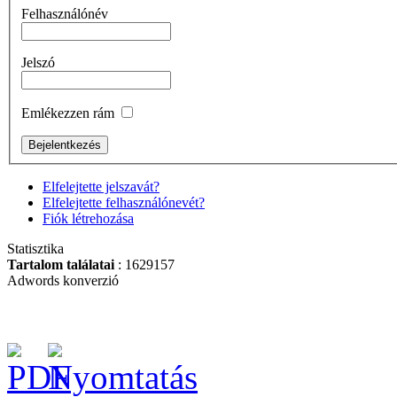
szerszámkocsi (üres)
Felhasználónév
Jelszó
Emlékezzen rám
Racsnis bit-
marokcsavarhúzó
Elfelejtette jelszavát?
Elfelejtette felhasználónevét?
Fiók létrehozása
Statisztika
BAHCO 94 DB-OS
Tartalom találatai
: 1629157
DUGÓKULCS
Adwords konverzió
KÉSZLET
BAHCO