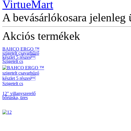
BAHCO RACSNIS
CSAVARHÚZÓ
BEHAJTÓHEGYEKKELEL
A bevásárlókosara jelenleg 
Akciós termékek
BAHCO ERGO ™
szigetelt csavarhúzó
készlet 5 részes
Szigetelt cs
12" villanyszerelő
bőrtáska, üres