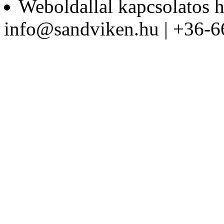
Weboldallal kapcsolatos h
Bitkészlet, 17-részes
info@sandviken.hu | +36-6
Szerszám- és
laptoptáska, üres
Bitek műanyag
dobozban PZ3
(30db/doboz)