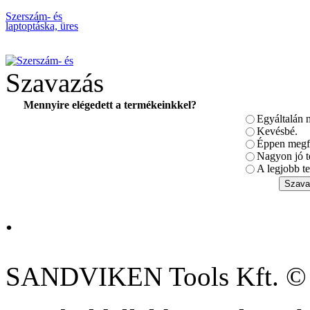
Szerszám- és
laptoptáska, üres
Szavazás
Mennyire elégedett a termékeinkkel?
Egyáltalán 
BAHCO 3db-os
Racsnis csillag-
Kevésbé.
csillagkulcs készlet.
Éppen megfe
Nagyon jó t
A legjobb te
.
BAHCO 8 fiókos
szerszámkocsi (üres)
SANDVIKEN Tools Kft. ©