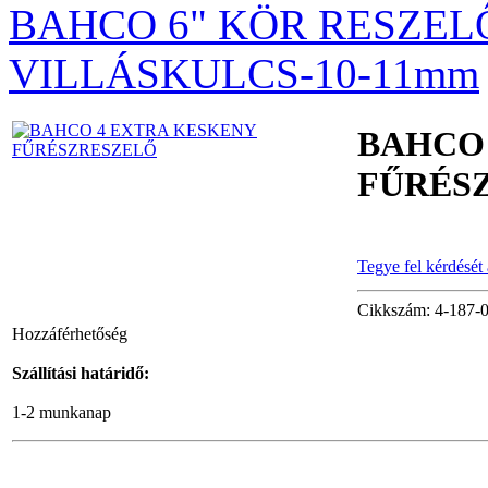
BAHCO 6" KÖR RESZEL
PG-12
VILLÁSKULCS-10-11mm
BAHCO
BAHCO
FŰRÉS
LAPLANDER kés
(Mora)
Tegye fel kérdését
Cikkszám: 4-187-0
BAHCO
Hozzáférhetőség
IRÁNYVÁLTÓS
RACSNI ½"
Szállítási határidő:
1-2 munkanap