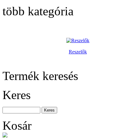
Univerzális
szekrénykulcs MK9
több kategória
Szerszámösszeállítás
Reszelők
140db-os
Termék keresés
Keres
BAHCO
Nyomatékkalibráló 1,5
– 30Nm
Kosár