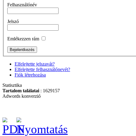
Zsebkés 75mm-es
Felhasználónév
pengével
Jelszó
Emlékezzen rám
12" villanyszerelő
bőrtáska, üres
Elfelejtette jelszavát?
Elfelejtette felhasználónevét?
Fiók létrehozása
Statisztika
Bitkészlet, 17-részes
Tartalom találatai
: 1629157
Adwords konverzió
BAHCO Metszőolló