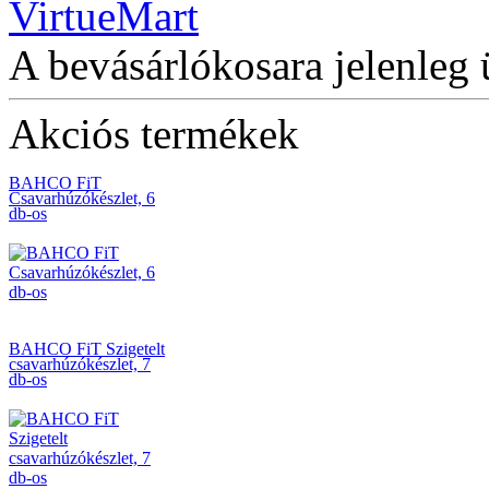
BAHCO
DUGÓKULCS
KÉSZLET 3/8-1/4"
A bevásárlókosara jelenleg 
Akciós termékek
BAHCO FiT
Csavarhúzókészlet, 6
db-os
BAHCO FiT Szigetelt
csavarhúzókészlet, 7
db-os