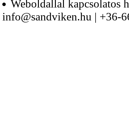
Weboldallal kapcsolatos h
Zárt szerszámtáska
info@sandviken.hu | +36-6
1/4" dugókulcs készlet
29 részes
Nagy
szerszámrendszerező,
üres