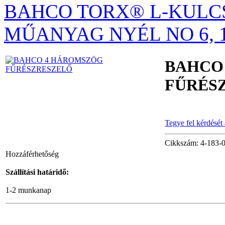
BAHCO TORX® L-KULCS
szerszámkocsi (üres)
MŰANYAG NYÉL NO 6, 
BAHCO
Zárt szerszámtáska
FŰRÉS
Tegye fel kérdését
Cikkszám: 4-183-0
Átnyomós
Hozzáférhetőség
dugókulcsfej készlet
53-részes
Szállítási határidő:
1-2 munkanap