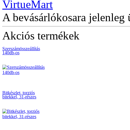
BAHCO 4db-os
Racsnis csillag-
csillagkulcs készlet.
A bevásárlókosara jelenleg 
Akciós termékek
Szerszámösszeállítás
140db-os
Bitkészlet, torziós
bitekkel, 31-részes