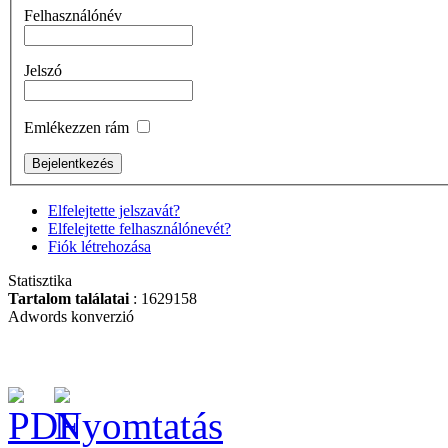
IRÁNYVÁLTÓS
Felhasználónév
RACSNI ½"
Jelszó
Emlékezzen rám
BAHCO Kés
(Narancssárga)
Elfelejtette jelszavát?
Elfelejtette felhasználónevét?
Fiók létrehozása
Statisztika
BAHCO RACSNIS
Tartalom találatai
: 1629158
CSAVARHÚZÓ
Adwords konverzió
BEHAJTÓHEGYEKKELEL
BAHCO 7 fiókos