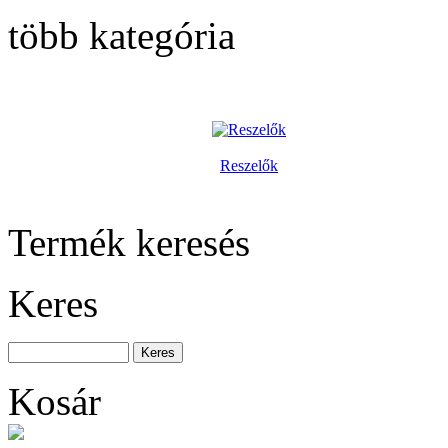
1/4" dugókulcs készlet
29 részes
több kategória
Nagy
Reszelők
szerszámrendszerező,
üres
Termék keresés
Keres
Nagy
szerszámrendszerező,
üres
Kosár