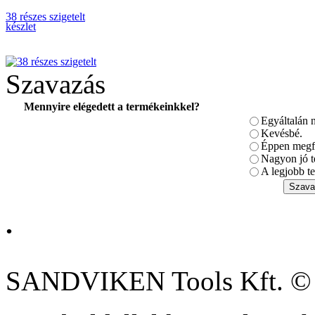
38 részes szigetelt
készlet
Szavazás
Mennyire elégedett a termékeinkkel?
Egyáltalán 
Racsnics csavarkulcs
készlet, S-forma 29-
Kevésbé.
részes
Éppen megfe
Nagyon jó t
A legjobb te
.
BAHCO
CSAVARHÚZÓ
ERGO KLT.
SANDVIKEN Tools Kft. ©