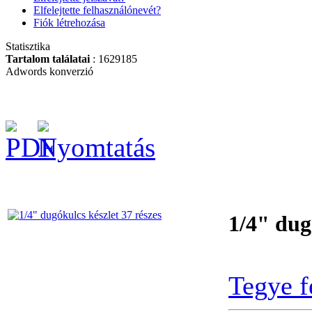
Összecsukható fűrész,
Elfelejtette felhasználónevét?
XT fogazással +
Metszőolló
Fiók létrehozása
Statisztika
Tartalom találatai
: 1629185
Adwords konverzió
Szerszámösszeállítás
140db-os
Átnyomós
1/4" dug
dugókulcsfej készlet
53-részes
Tegye f