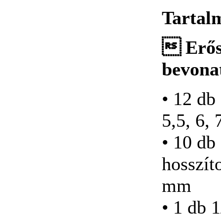
Racsnics csavarkulcs
Tartal
készlet, S-forma 29-
részes
 Erős
bevona
BAHCO ERGO ™
szigetelt csavarhúzó
• 12 db
készlet 5 részes
Szigetelt cs
5,5, 6, 
• 10 db
BAHCO
hosszíto
MÉRŐSZALAG
METRIKUS, 5 m, 19
mm
mm
• 1 db 