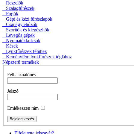
Reszelők
Szalagfűrészek
Fogók
Gépi és kézi fűrészlapok
Csapágylehúzók
Szorítók és kiegészítők
Levegős gépek
Nyomatékkulcsok
Kések
Lyukfűrészek fémhez
Keményfém lyukfűrészek téglához
Népszerű termékek
Felhasználónév
Jelszó
Emlékezzen rám
Elfelejtette jelszavát?