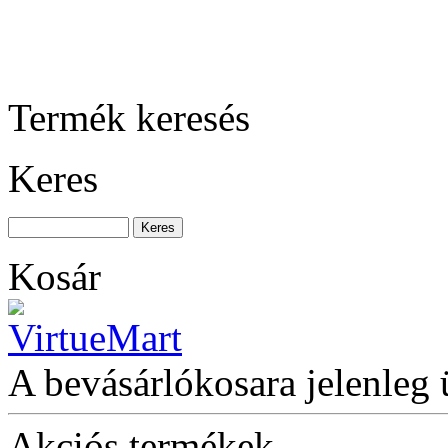
BAHCO extra
alacsony és extra
hosszú krokodil emelő,
1.5 tonnáig
Termék keresés
Keres
AKCIÓS
Ütvecsavarozó 1/2"
Kosár
Szerszámösszeállítás
202db-os
A bevásárlókosara jelenleg 
Akciós termékek