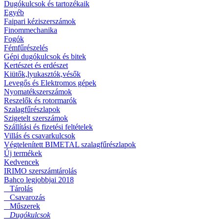
Dugókulcsok és tartozékaik
Egyéb
Faipari kéziszerszámok
Finommechanika
Fogók
Fémfűrészelés
Gépi dugókulcsok és bitek
Kertészet és erdészet
Kiütők,lyukasztók,vésők
Levegős és Elektromos gépek
Nyomatékszerszámok
Reszelők és rotormarók
Szalagfűrészlapok
Szigetelt szerszámok
Szállítási és fizetési feltételek
Villás és csavarkulcsok
Végtelenített BIMETAL szalagfűrészlapok
Új termékek
Kedvencek
IRIMO szerszámtárolás
Bahco legjobbjai 2018
Tárolás
Csavarozás
Műszerek
Dugókulcsok