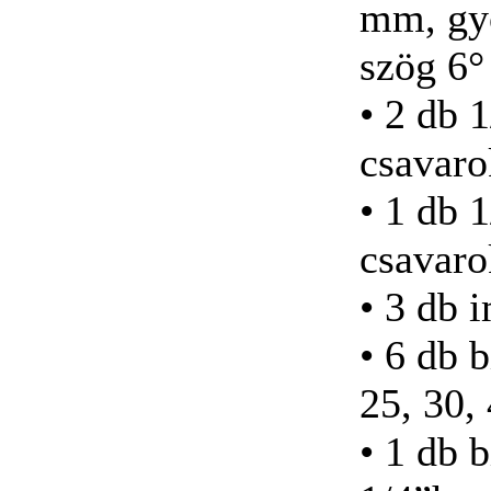
mm, gyo
BAHCO 94 DB-OS
DUGÓKULCS
KÉSZLET
szög 6°
• 2 db 
csavar
BAHCO
• 1 db 
BEHAJTÓHEGY
KLT. 31db-os
csavaro
• 3 db 
• 6 db 
BAHCO 24-részes
Dugókulcs készlet 1/4
25, 30,
• 1 db 