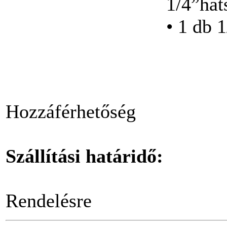
1/4”hat
BAHCO Limitált
• 1 db 
kiadás szerszámkocsi-
3 fiók feltöltve!
Bitkészlet, 31-részes
Hozzáférhetőség
Szállítási határidő:
Racsnis kulcs, S-forma
átnyomós foglalat
Rendelésre