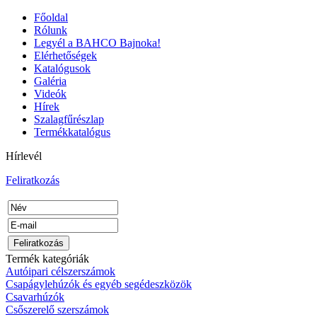
Főoldal
Rólunk
Legyél a BAHCO Bajnoka!
Elérhetőségek
Katalógusok
Galéria
Videók
Hírek
Szalagfűrészlap
Termékkatalógus
Hírlevél
Feliratkozás
Termék kategóriák
Autóipari célszerszámok
Csapágylehúzók és egyéb segédeszközök
Csavarhúzók
Csőszerelő szerszámok