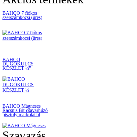
BAHCO 7 fiókos
szerszámkocsi (üres)
BAHCO
DUGÓKULCS
KÉSZLET ½"
BAHCO Mágneses
Racsnis Bit-csavarhúzó
pisztoly markolattal
Szavazás