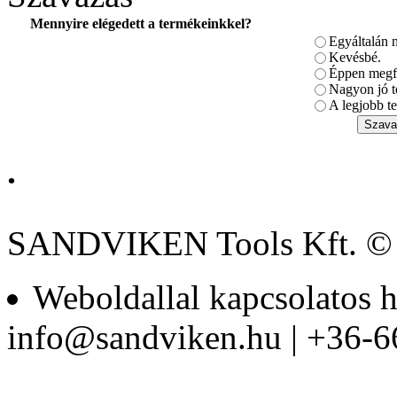
Mennyire elégedett a termékeinkkel?
Egyáltalán 
BAHCO Bitkészlet, 49
darabos
Kevésbé.
Éppen megfe
Nagyon jó t
A legjobb te
.
Bitkészlet gumi
tartóban, 22-részes
SANDVIKEN Tools Kft. ©
Weboldallal kapcsolatos h
Bitek műanyag
info@sandviken.hu | +36-6
dobozban PH3
(30db/doboz)