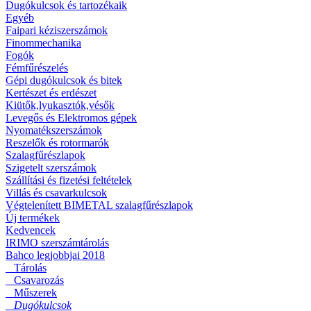
Dugókulcsok és tartozékaik
Egyéb
Faipari kéziszerszámok
Finommechanika
Fogók
Fémfűrészelés
Gépi dugókulcsok és bitek
Kertészet és erdészet
Kiütők,lyukasztók,vésők
Levegős és Elektromos gépek
Nyomatékszerszámok
Reszelők és rotormarók
Szalagfűrészlapok
Szigetelt szerszámok
Szállítási és fizetési feltételek
Villás és csavarkulcsok
Végtelenített BIMETAL szalagfűrészlapok
Új termékek
Kedvencek
IRIMO szerszámtárolás
Bahco legjobbjai 2018
Tárolás
Csavarozás
Műszerek
Dugókulcsok