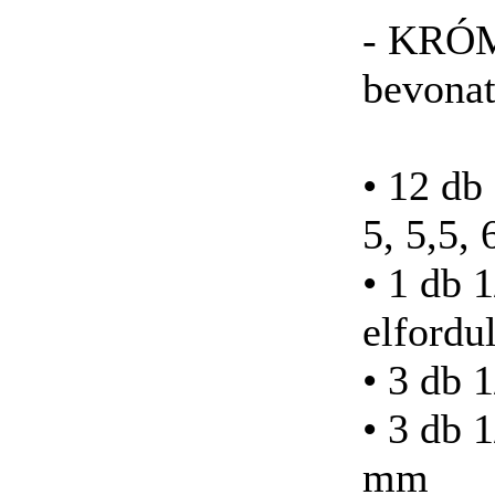
Szigetelt cs
- KRÓ
bevonat
Átnyomós
dugókulcsfej készlet
53-részes
• 12 db
5, 5,5, 
• 1 db 1
BAHCO Metszőolló
PG-12
elfordu
• 3 db 
• 3 db 
BAHCO
mm
KERÉKPÁRKULCS,
16 DB