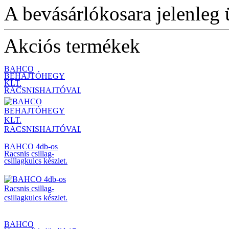
(Mora)
A bevásárlókosara jelenleg 
Akciós termékek
BAHCO
BEHAJTÓHEGY
KLT.
RACSNISHAJTÓVAL
BAHCO 4db-os
Racsnis csillag-
csillagkulcs készlet.
BAHCO