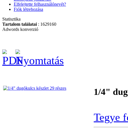
Elfelejtette felhasználónevét?
Fiók létrehozása
Statisztika
Tartalom találatai
: 1629160
Adwords konverzió
BAHCO Limitált
kiadás szerszámkocsi-
3 fiók feltöltve!
BAHCO
DUGÓKULCS
KÉSZLET ½"
1/4" dug
Tegye f
BAHCO ERGO ™
szigetelt csavarhúzó
készlet 5 részes