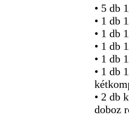
SZERSZÁMMAL
• 5 db 
• 1 db 
• 1 db 
Racsnis bit-
marokcsavarhúzó
• 1 db 
• 1 db 
• 1 db 
Nagy
kétkom
szerszámrendszerező,
üres
• 2 db 
doboz r
Bitkészlet, 17-részes
Torx 7-40