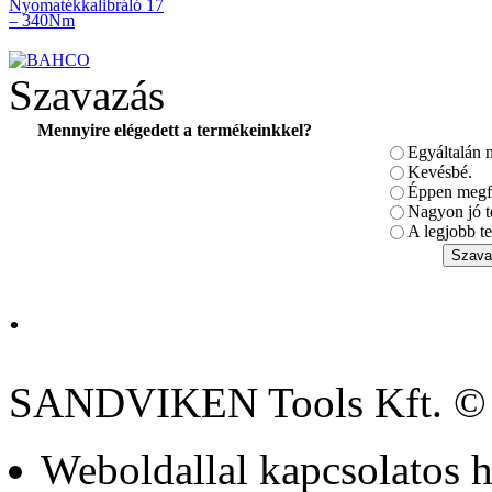
Nyomatékkalibráló 17
– 340Nm
Szavazás
Mennyire elégedett a termékeinkkel?
Egyáltalán 
Univerzális
szekrénykulcs MK9
Kevésbé.
Éppen megfe
Nagyon jó t
A legjobb te
.
Metrikus mérőszalag +
Zsebkés 75mm-es
pengével
SANDVIKEN Tools Kft. ©
Weboldallal kapcsolatos h
BAHCO