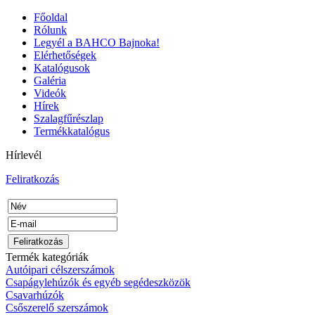
Főoldal
Rólunk
Legyél a BAHCO Bajnoka!
Elérhetőségek
Katalógusok
Galéria
Videók
Hírek
Szalagfűrészlap
Termékkatalógus
Hírlevél
Feliratkozás
Termék kategóriák
Autóipari célszerszámok
Csapágylehúzók és egyéb segédeszközök
Csavarhúzók
Csőszerelő szerszámok