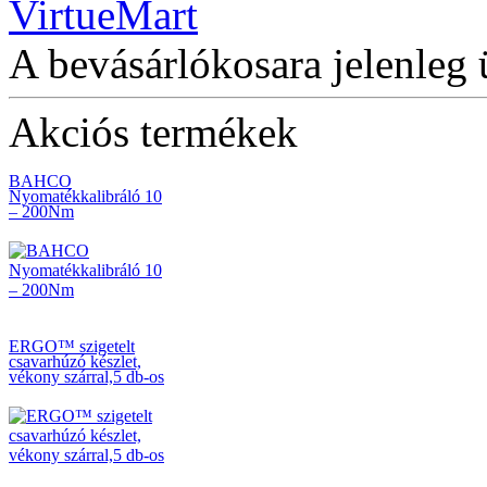
12" villanyszerelő
bőrtáska, üres
A bevásárlókosara jelenleg 
Akciós termékek
BAHCO
Nyomatékkalibráló 10
– 200Nm
ERGO™ szigetelt
csavarhúzó készlet,
vékony szárral,5 db-os