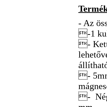
szekrénykulcs MK5
Termék
- Az ös
-1 kul
Bitek műanyag
dobozban PZ3
(30db/doboz)
- Ket
lehetőv
állíthat
Mágneses univerzális
- 5mm
adapter 1/4"
mágnese
- Négy
mm
Bitkészlet, torziós