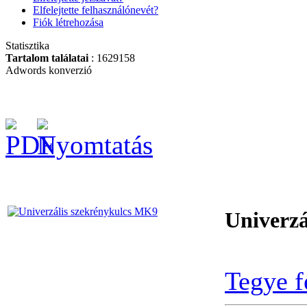
(30db/doboz)
Elfelejtette felhasználónevét?
Fiók létrehozása
Statisztika
Tartalom találatai
: 1629158
Adwords konverzió
BAHCO
LAPLANDER kés
(Mora)
BAHCO Metszőolló
PG-12
Univerzá
Tegye f
Univerzális