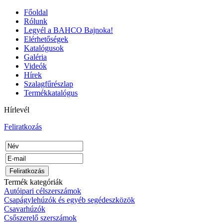
Főoldal
Rólunk
Legyél a BAHCO Bajnoka!
Elérhetőségek
Katalógusok
Galéria
Videók
Hírek
Szalagfűrészlap
Termékkatalógus
Hírlevél
Feliratkozás
Termék kategóriák
Autóipari célszerszámok
Csapágylehúzók és egyéb segédeszközök
Csavarhúzók
Csőszerelő szerszámok