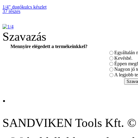
1/4" dugókulcs készlet
37 részes
Szavazás
Mennyire elégedett a termékeinkkel?
Egyáltalán 
BAHCO
DUGÓKULCS
Kevésbé.
KÉSZLET 3/8-1/4"
Éppen megfe
Nagyon jó t
A legjobb te
.
BAHCO
IRÁNYVÁLTÓS
RACSNI ½"
SANDVIKEN Tools Kft. ©