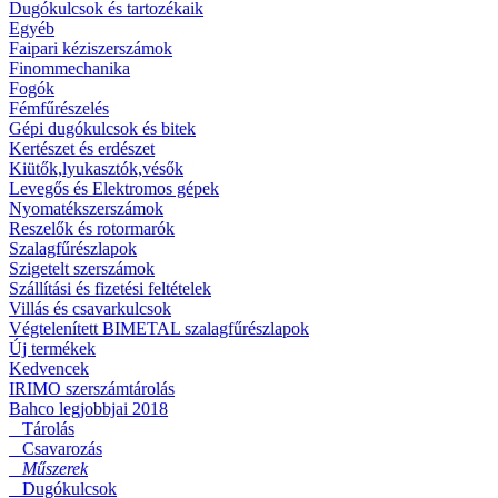
Dugókulcsok és tartozékaik
Egyéb
Faipari kéziszerszámok
Finommechanika
Fogók
Fémfűrészelés
Gépi dugókulcsok és bitek
Kertészet és erdészet
Kiütők,lyukasztók,vésők
Levegős és Elektromos gépek
Nyomatékszerszámok
Reszelők és rotormarók
Szalagfűrészlapok
Szigetelt szerszámok
Szállítási és fizetési feltételek
Villás és csavarkulcsok
Végtelenített BIMETAL szalagfűrészlapok
Új termékek
Kedvencek
IRIMO szerszámtárolás
Bahco legjobbjai 2018
Tárolás
Csavarozás
Műszerek
Dugókulcsok