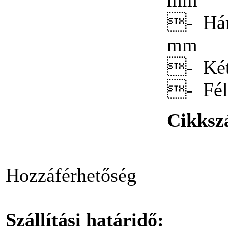
bitekkel, 31-részes
- Háro
mm
- Két
Bitek műanyag
- Fél
dobozban PZ1
(30db/doboz)
Cikks
Bitkészlet, 17-részes
Hozzáférhetőség
Szállítási határidő: