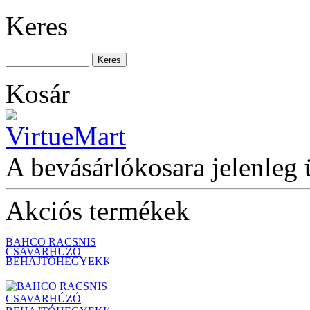
Keres
BAHCO 8 fiókos
szerszámkocsi (üres)
Kosár
Racsnis bit-
marokcsavarhúzó
A bevásárlókosara jelenleg 
Akciós termékek
BAHCO RACSNIS
CSAVARHÚZÓ
BEHAJTÓHEGYEKKELEL