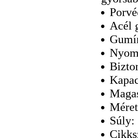
Porvé
BAHCO 3 tonnás
kompakt emelő
Acél 
Gumír
Nyomá
Zárt szerszámtáska
Bizto
Kapac
Maga
Racsnis csillag-
Méret
villáskulcs készlet, 5-
részes
Súly:
Cikk