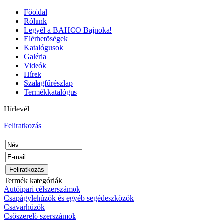
Főoldal
Rólunk
Legyél a BAHCO Bajnoka!
Elérhetőségek
Katalógusok
Galéria
Videók
Hírek
Szalagfűrészlap
Termékkatalógus
Hírlevél
Feliratkozás
Termék kategóriák
Autóipari célszerszámok
Csapágylehúzók és egyéb segédeszközök
Csavarhúzók
Csőszerelő szerszámok