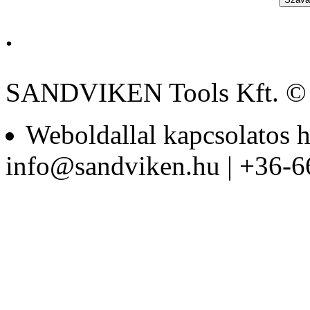
.
BAHCO
DUGÓKULCS
KÉSZLET 3/8-1/4"
SANDVIKEN Tools Kft. ©
Weboldallal kapcsolatos h
Bitkészlet, 17-részes
info@sandviken.hu | +36-6
Bitkészlet, 17-részes
PH-PZ