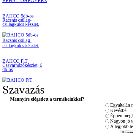
BAHCO 5db-os
Racsnis csillag-
csillagkulcs készlet.
BAHCO FiT
Csavarhúzókészlet, 6
db-os
Szavazás
Mennyire elégedett a termékeinkkel?
Egyáltalán 
BAHCO Metszőolló
PG-12
Kevésbé.
Éppen megfe
Nagyon jó t
A legjobb te