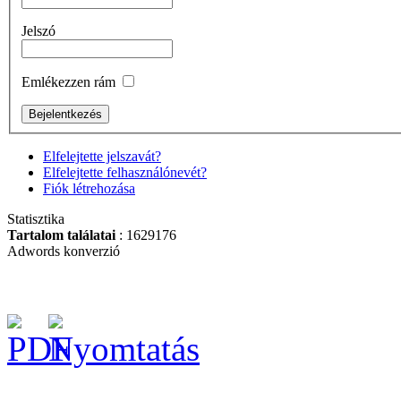
BAHCO 4db-os
Racsnis csillag-
Jelszó
csillagkulcs készlet.
Emlékezzen rám
Bitek műanyag
Elfelejtette jelszavát?
dobozban PZ1
Elfelejtette felhasználónevét?
(30db/doboz)
Fiók létrehozása
Statisztika
Tartalom találatai
: 1629176
Adwords konverzió
1/4" dugókulcs készlet
29 részes