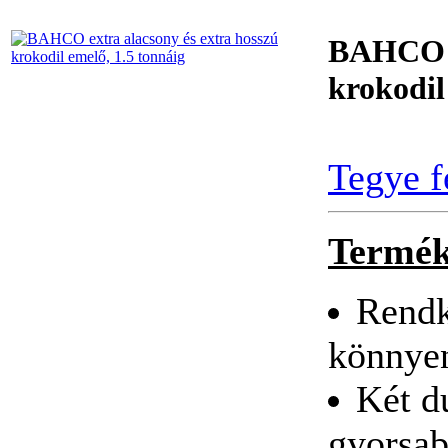
BAHCO ERGO ™
szigetelt csavarhúzó
BAHCO ex
készlet 5 részes
Szigetelt cs
krokodil
Tegye f
BAHCO kés (fekete)
Termék
Rendk
BAHCO 6 fiókos
szerszámkocsi (üres)
könnyen
Két d
gyorsa