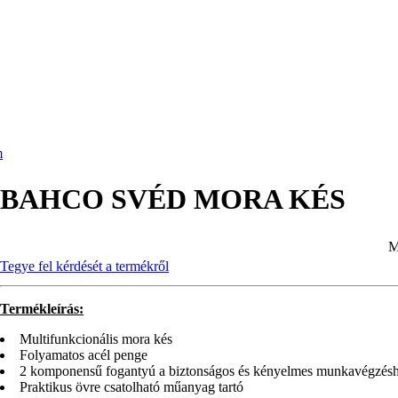
m
BAHCO SVÉD MORA KÉS
M
Tegye fel kérdését a termékről
Termékleírás:
Multifunkcionális mora kés
Folyamatos acél penge
2 komponensű fogantyú a biztonságos és kényelmes munkavégzés
Praktikus övre csatolható műanyag tartó