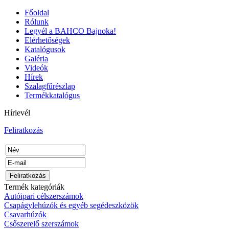
Főoldal
Rólunk
Legyél a BAHCO Bajnoka!
Elérhetőségek
Katalógusok
Galéria
Videók
Hírek
Szalagfűrészlap
Bitek műanyag
Termékkatalógus
dobozban PH3
(30db/doboz)
Hírlevél
Feliratkozás
BAHCO
BEHAJTÓHEGY
KLT. 31db-os
Termék kategóriák
Autóipari célszerszámok
Csapágylehúzók és egyéb segédeszközök
Csavarhúzók
Csőszerelő szerszámok