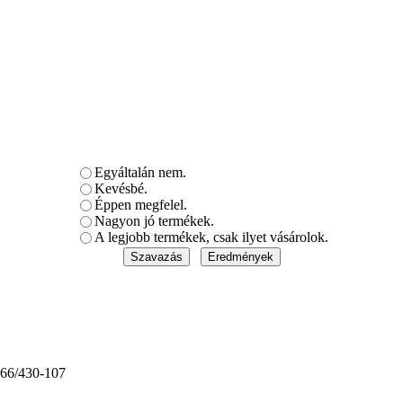
Egyáltalán nem.
Kevésbé.
Éppen megfelel.
Nagyon jó termékek.
A legjobb termékek, csak ilyet vásárolok.
6-66/430-107