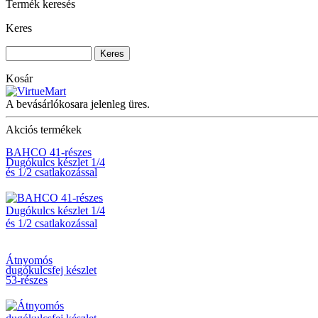
Termék keresés
Keres
Bitkészlet, 17-részes
PH-PZ
Kosár
A bevásárlókosara jelenleg üres.
Akciós termékek
BAHCO 41-részes
Dugókulcs készlet 1/4
és 1/2 csatlakozással
Átnyomós
dugókulcsfej készlet
53-részes