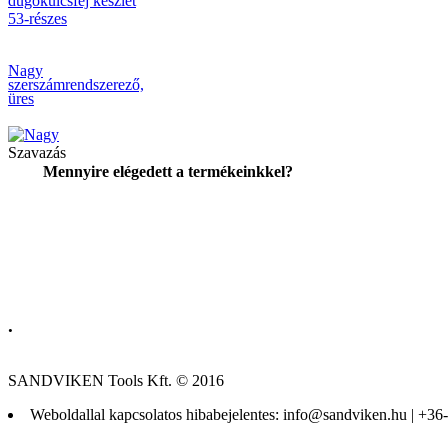
Nagy
szerszámrendszerező,
üres
Szavazás
Mennyire elégedett a termékeinkkel?
BAHCO 3db-os
Racsnis csillag-
csillagkulcs készlet.
.
BAHCO
SANDVIKEN Tools Kft. © 2016
DUGÓKULCS
KÉSZLET ½"
Weboldallal kapcsolatos hibabejelentes: info@sandviken.hu | +3