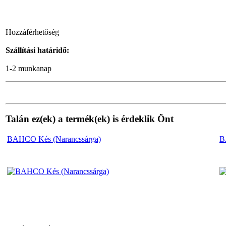
BAHCO Metszőolló
Hozzáférhetőség
PG-12
Szállítási határidő:
1-2 munkanap
BAHCO 5db-os
Racsnis csillag-
Talán ez(ek) a termék(ek) is érdeklik Önt
csillagkulcs készlet.
BAHCO Kés (Narancssárga)
B
BAHCO
Nyomatékkalibráló 10
– 200Nm