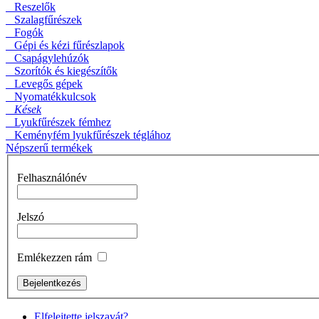
Reszelők
Szalagfűrészek
BAHCO 7 fiókos
Fogók
szerszámkocsi (üres)
Gépi és kézi fűrészlapok
Csapágylehúzók
Szorítók és kiegészítők
Levegős gépek
Nyomatékkulcsok
Kések
Lyukfűrészek fémhez
Keményfém lyukfűrészek téglához
Zárt szerszámtáska
Népszerű termékek
Felhasználónév
Jelszó
Racsnis bit-
marokcsavarhúzó
Emlékezzen rám
Elfelejtette jelszavát?