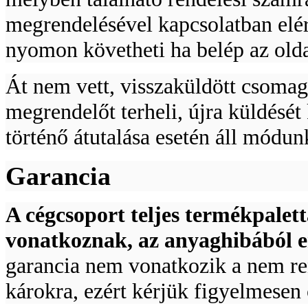
megrendelésével kapcsolatban elér
nyomon követheti ha belép az olda
Át nem vett, visszaküldött csomago
megrendelőt terheli, újra küldését
történő átutalása esetén áll módun
Garancia
A cégcsoport teljes termékpalett
vonatkoznak, az anyaghibából er
garancia nem vonatkozik a nem ren
károkra, ezért kérjük figyelmesen 