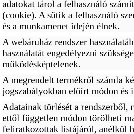
adatokat tárol a felhasználó szám
(cookie). A sütik a felhasználó s
BAHCO
LAPLANDER kés
(Mora)
és a munkamenet idején élnek.
A webáruház rendszer használatáh
használatát engedélyezni szüksége
Bitek műanyag
működésképtelenek.
dobozban PH3
(30db/doboz)
A megrendelt termékről számla kés
jogszabályokban előírt módon és id
Adatainak törlését a rendszerből, 
1/4" dugókulcs készlet
29 részes
ettől független módon törölheti ma
feliratkozottak listájáról, anélkül