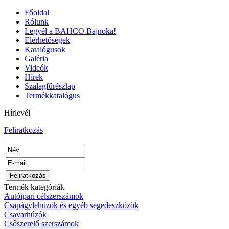
Főoldal
Rólunk
Legyél a BAHCO Bajnoka!
Elérhetőségek
Katalógusok
Galéria
Videók
Hírek
Szalagfűrészlap
Termékkatalógus
Hírlevél
Feliratkozás
Termék kategóriák
Autóipari célszerszámok
Csapágylehúzók és egyéb segédeszközök
Csavarhúzók
Csőszerelő szerszámok