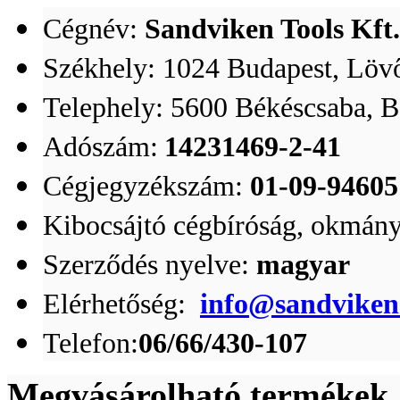
Cégnév:
Sandviken Tools Kft.
Székhely:
1024 Budapest, Lövő
Telephely: 5600 Békéscsaba, B
Adószám:
14231469-2-41
Cégjegyzékszám:
01-09-94605
Kibocsájtó cégbíróság, okmán
Szerződés nyelve:
magyar
Elérhetőség:
info@sandviken
Telefon:
06/66/430-107
Megvásárolható termékek, 