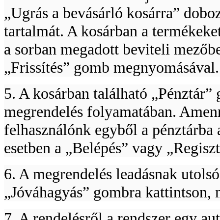
„Ugrás a bevásárló kosárra” dobo
tartalmát. A kosárban a termékeke
a sorban megadott beviteli mezőb
„Frissítés” gomb megnyomásával.
5. A kosárban található „Pénztár”
megrendelés folyamatában. Amenny
felhasználónk egyből a pénztárba 
esetben a „Belépés” vagy „Regiszt
6. A megrendelés leadásnak utolsó
„Jóváhagyás” gombra kattintson, m
7. A rendelésről a rendszer egy au