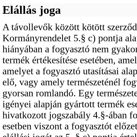
Elállás joga
A távollevők között kötött szerződ
Kormányrendelet 5.§ c) pontja ala
hiányában a fogyasztó nem gyakorol
termék értékesítése esetében, amel
amelyet a fogyasztó utasításai alap
elő, vagy amely természeténél fog
gyorsan romlandó. Egy természete
igényei alapján gyártott termék es
hivatkozott jogszabály 4.§-ában fo
esetben viszont a fogyasztót előze
elállási jogát az 5. § c) pontja é