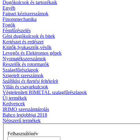
Dugókulcsok és tartozékaik
Egyéb
Faipari kéziszerszámok
Finommechanika
Fogók
Fémfűrészelés
Gépi dugókulcsok és bitek
Kertészet és erdészet
Kiütők,lyukasztók,vésők
Levegős és Elektromos gépek
Nyomatékszerszámok
Reszelők és rotormarók
Szalagfűrészlapok
Szigetelt szerszámok
Szállítási és fizetési feltételek
Villás és csavarkulcsok
Végtelenített BIMETAL szalagfűrészlapok
Új termékek
Kedvencek
IRIMO szerszámtárolás
Bahco legjobbjai 2018
Népszerű termékek
Felhasználónév