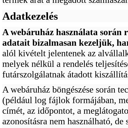
BAHCO 5db-os
Adatkezelés
Racsnis csillag-
csillagkulcs készlet.
A webáruház használata során r
adatait bizalmasan kezeljük, ha
alól kivételt jelentenek az alváll
Bitkészlet, 31-részes
melyek nélkül a rendelés teljesíté
futárszolgálatnak átadott kiszállí
A webáruház böngészése során tec
(például log fájlok formájában, me
BAHCO 3db-os
Racsnis csillag-
csillagkulcs készlet.
címét, az időpontot, a meglátogat
azonosításra nem használható, de st