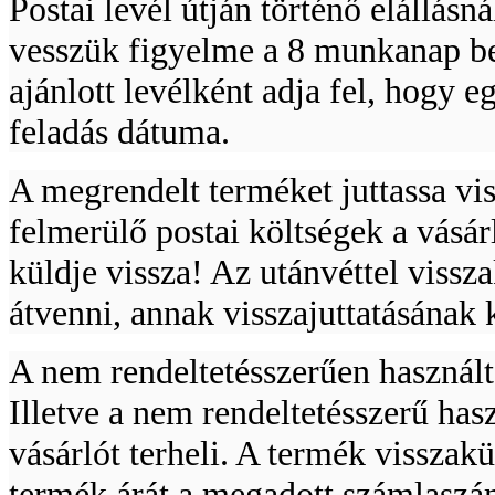
Postai levél útján történő elállásn
Átnyomós
vesszük figyelme a 8 munkanap bes
dugókulcsfej készlet
53-részes
ajánlott levélként adja fel, hogy 
feladás dátuma.
A megrendelt terméket juttassa vi
BAHCO 5 fiókos
szerszámkocsi (üres)
felmerülő postai költségek a vásárl
küldje vissza! Az utánvéttel vis
átvenni, annak visszajuttatásának k
A nem rendeltetésszerűen használt
Bitkészlet, torziós
bitekkel, 31-részes
Illetve a nem rendeltetésszerű has
vásárlót terheli. A termék visszak
termék árát a megadott számlaszám