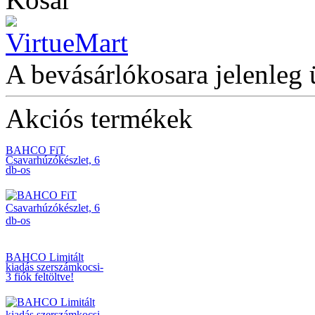
Nagy
szerszámrendszerező,
üres
A bevásárlókosara jelenleg 
Akciós termékek
BAHCO FiT
Csavarhúzókészlet, 6
db-os
BAHCO Limitált
kiadás szerszámkocsi-
3 fiók feltöltve!