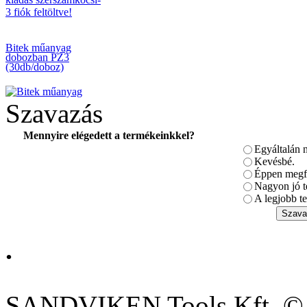
Bitek műanyag
dobozban PZ3
(30db/doboz)
Szavazás
Mennyire elégedett a termékeinkkel?
Egyáltalán 
BAHCO
BEHAJTÓHEGY
Kevésbé.
KLT. 31db-os
Éppen megfe
Nagyon jó t
A legjobb te
.
BAHCO 3 tonnás
kompakt emelő
SANDVIKEN Tools Kft. ©