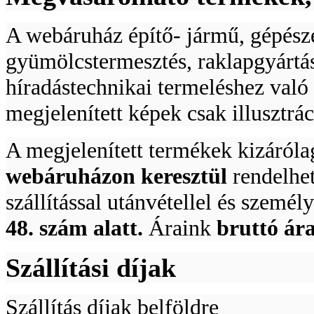
A webáruház építő- jármű, gépésze
gyümölcstermesztés, raklapgyártás,
híradástechnikai termeléshez val
megjelenített képek csak illusztrác
A megjelenített termékek kizáról
webáruházon keresztül
rendelhe
szállítással utánvétellel és személ
48. szám alatt.
Áraink
bruttó ár
Szállítási díjak
Szállítás díjak belföldre