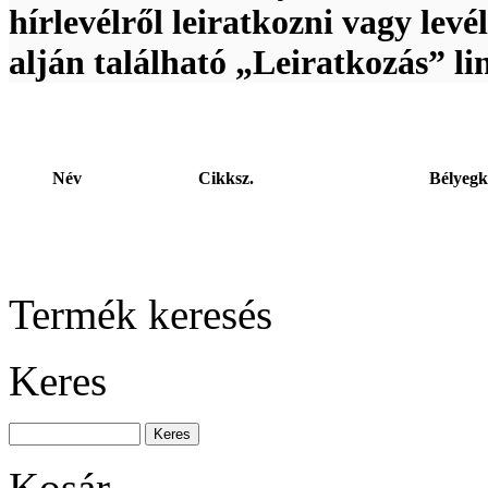
hírlevélről leiratkozni vagy levé
alján található „Leiratkozás” lin
BAHCO ERGO ™
szigetelt csavarhúzó
készlet 5 részes
Szigetelt cs
Név
Cikksz.
Bélyegk
Nagy
szerszámrendszerező,
üres
Termék keresés
Keres
Univerzális
szekrénykulcs MK9
Kosár