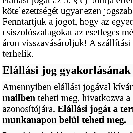
kötelezettségét ugyanezen jogszabá
Fenntartjuk a jogot, hogy az egyed
csiszolószalagokat az esetleges m
áron visszavásároljuk! A szállítási
terhelik.
BAHCO Metszőolló
PG-12
Elállási jog gyakorlásána
Amennyiben elállási jogával kíván
mailben
teheti meg, hivatkozva a
BAHCO RACSNIS
CSAVARHÚZÓ
BEHAJTÓHEGYEKKELEL
azonosítójára.
Elállási jogát a t
munkanapon belül teheti meg.