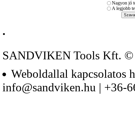
Nagyon jó t
A legjobb te
.
Zárt szerszámtáska
SANDVIKEN Tools Kft. ©
Weboldallal kapcsolatos h
BAHCO Metszőolló
info@sandviken.hu | +36-6
PG-12
Mágneses univerzális
adapter 1/4"