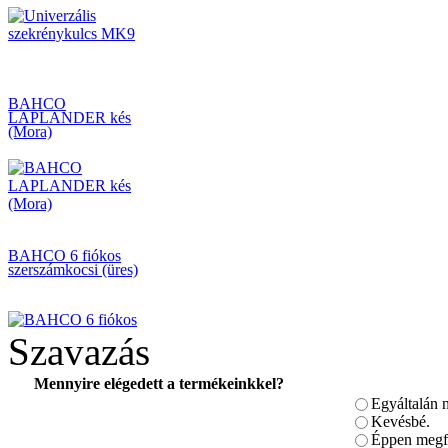
BAHCO
LAPLANDER kés
(Mora)
BAHCO 6 fiókos
szerszámkocsi (üres)
Szavazás
Mennyire elégedett a termékeinkkel?
Egyáltalán 
Bitkészlet, 17-részes
PH-PZ
Kevésbé.
Éppen megfe