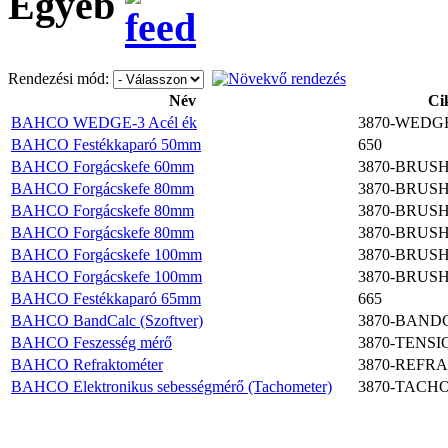
Egyéb
Rendezési mód:
BAHCO ERGO ™
szigetelt csavarhúzó
Név
Ci
készlet 5 részes
Szigetelt cs
BAHCO WEDGE-3 Acél ék
3870-WEDG
BAHCO Festékkaparó 50mm
650
BAHCO Forgácskefe 60mm
3870-BRUSH
BAHCO Forgácskefe 80mm
3870-BRUSH
BAHCO Forgácskefe 80mm
3870-BRUSH
BAHCO
BAHCO Forgácskefe 80mm
3870-BRUSH
DUGÓKULCS
BAHCO Forgácskefe 100mm
3870-BRUSH
KÉSZLET ½"
BAHCO Forgácskefe 100mm
3870-BRUSH
BAHCO Festékkaparó 65mm
665
BAHCO BandCalc (Szoftver)
3870-BAND
BAHCO Feszesség mérő
3870-TENS
BAHCO Refraktométer
3870-REFR
Racsnics csavarkulcs
BAHCO Elektronikus sebességmérő (Tachometer)
3870-TACH
készlet, S-forma 29-
részes