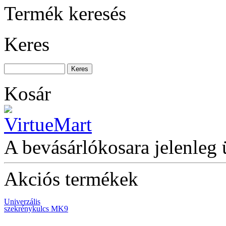
Termék keresés
Keres
BAHCO FiT Szigetelt
csavarhúzókészlet, 5
db-os
Kosár
BAHCO 8 fiókos
szerszámkocsi (üres)
A bevásárlókosara jelenleg 
Akciós termékek
Univerzális
szekrénykulcs MK9