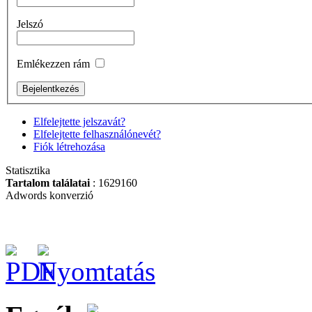
Jelszó
Bitkészlet, 17-részes
Torx 7-40
Emlékezzen rám
Elfelejtette jelszavát?
Elfelejtette felhasználónevét?
Fiók létrehozása
BAHCO
CSAVARHÚZÓ
Statisztika
ERGO KLT.
Tartalom találatai
: 1629160
Adwords konverzió
BAHCO SVÉD
MORA KÉS