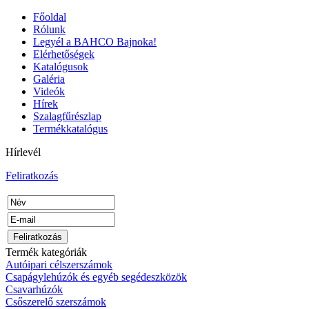
Főoldal
Rólunk
Legyél a BAHCO Bajnoka!
Elérhetőségek
Katalógusok
Galéria
Videók
Hírek
Szalagfűrészlap
Termékkatalógus
Hírlevél
Feliratkozás
Termék kategóriák
Autóipari célszerszámok
Csapágylehúzók és egyéb segédeszközök
Csavarhúzók
Csőszerelő szerszámok