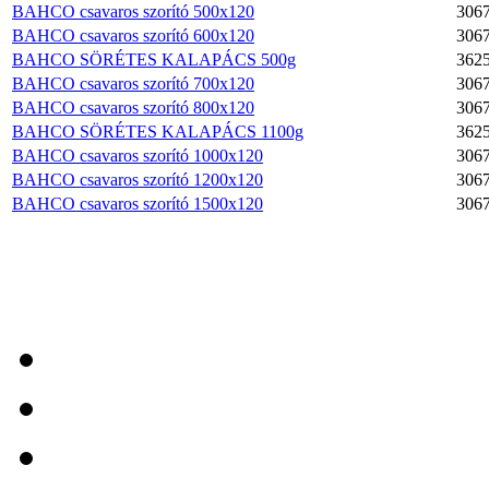
BAHCO csavaros szorító 500x120
306
BAHCO FiT Szigetelt
BAHCO csavaros szorító 600x120
306
csavarhúzókészlet, 5
BAHCO SÖRÉTES KALAPÁCS 500g
362
db-os
BAHCO csavaros szorító 700x120
306
BAHCO csavaros szorító 800x120
306
BAHCO SÖRÉTES KALAPÁCS 1100g
362
BAHCO csavaros szorító 1000x120
306
BAHCO csavaros szorító 1200x120
306
Metrikus mérőszalag +
BAHCO csavaros szorító 1500x120
306
Zsebkés 75mm-es
pengével
BAHCO
Nyomatékkalibráló 1,5
– 30Nm