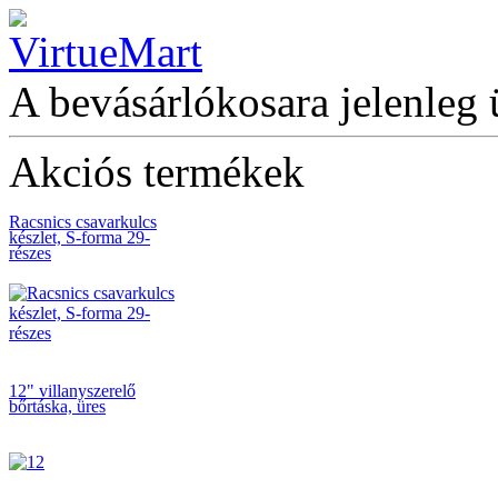
Bitek műanyag
dobozban PH1
(30db/doboz)
A bevásárlókosara jelenleg 
Akciós termékek
Racsnics csavarkulcs
készlet, S-forma 29-
részes
12" villanyszerelő
bőrtáska, üres