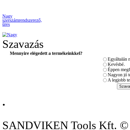
Nagy
szerszámrendszerező,
üres
Szavazás
Mennyire elégedett a termékeinkkel?
Egyáltalán 
Bitek műanyag
dobozban PH2
Kevésbé.
(30db/doboz)
Éppen megfe
Nagyon jó t
A legjobb te
.
38 részes szigetelt
készlet
SANDVIKEN Tools Kft. ©