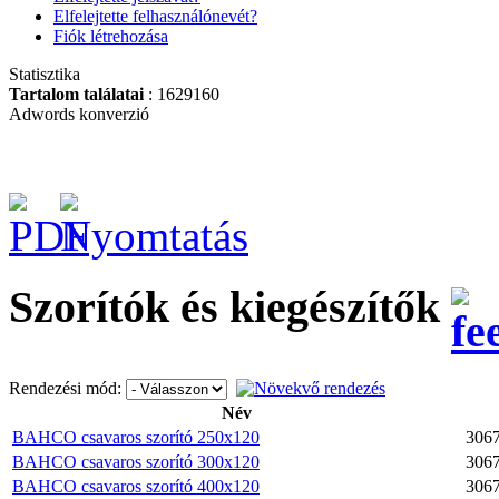
Elfelejtette felhasználónevét?
Mágneses univerzális
Fiók létrehozása
adapter 1/4"
Statisztika
Tartalom találatai
: 1629160
Adwords konverzió
BAHCO
KERÉKPÁRKULCS,
16 DB
SZERSZÁMMAL
Szorítók és kiegészítők
Univerzális
szekrénykulcs MK5
Rendezési mód:
Név
BAHCO csavaros szorító 250x120
306
BAHCO csavaros szorító 300x120
306
BAHCO csavaros szorító 400x120
306