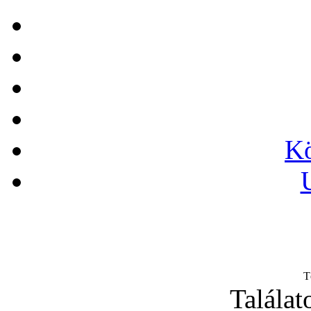
Bitkészlet, 17-részes
PH-PZ
Kö
Racsnis csillag-
villáskulcs készlet, 5-
részes
BAHCO
T
CSAVARHÚZÓ
Találat
ERGO KLT.