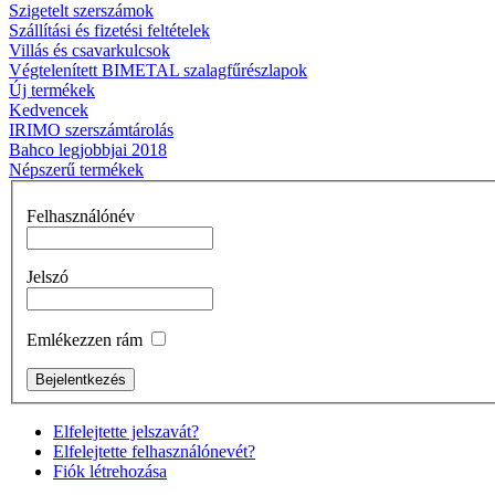
Szigetelt szerszámok
Szállítási és fizetési feltételek
Villás és csavarkulcsok
Végtelenített BIMETAL szalagfűrészlapok
Új termékek
Kedvencek
IRIMO szerszámtárolás
Bahco legjobbjai 2018
Népszerű termékek
Felhasználónév
Jelszó
Emlékezzen rám
Szerszám- és
laptoptáska, üres
Elfelejtette jelszavát?
Elfelejtette felhasználónevét?
Fiók létrehozása