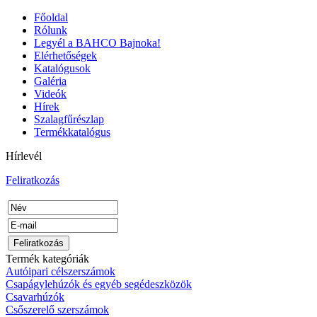
Főoldal
Rólunk
Legyél a BAHCO Bajnoka!
Elérhetőségek
Katalógusok
Galéria
Videók
Hírek
Szalagfűrészlap
Termékkatalógus
Hírlevél
Feliratkozás
Termék kategóriák
Autóipari célszerszámok
Csapágylehúzók és egyéb segédeszközök
Csavarhúzók
Csőszerelő szerszámok