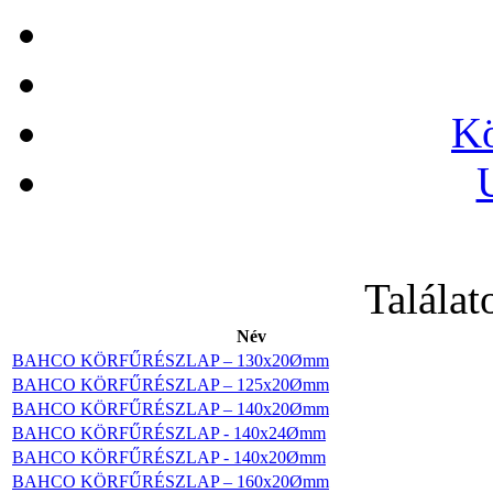
BAHCO Kés
(Narancssárga)
Kö
BAHCO FiT
Csavarhúzókészlet, 6
db-os
Találat
Név
BAHCO KÖRFŰRÉSZLAP – 130x20Ømm
BAHCO KÖRFŰRÉSZLAP – 125x20Ømm
BAHCO KÖRFŰRÉSZLAP – 140x20Ømm
38 részes szigetelt
készlet
BAHCO KÖRFŰRÉSZLAP - 140x24Ømm
BAHCO KÖRFŰRÉSZLAP - 140x20Ømm
BAHCO KÖRFŰRÉSZLAP – 160x20Ømm