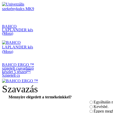
BAHCO
LAPLANDER kés
(Mora)
BAHCO ERGO ™
szigetelt csavarhúzó
készlet 5 részes
Szigetelt cs
Szavazás
Mennyire elégedett a termékeinkkel?
Egyáltalán 
BAHCO
MÉRŐSZALAG
Kevésbé.
METRIKUS, 5 m, 19
Éppen megfe