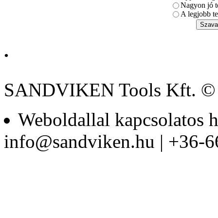
mm
Nagyon jó t
A legjobb te
.
BAHCO
BEHAJTÓHEGY
KLT. 31db-os
SANDVIKEN Tools Kft. ©
Weboldallal kapcsolatos h
BAHCO Bitkészlet, 49
info@sandviken.hu | +36-6
darabos
Racsnics csavarkulcs
készlet, S-forma 29-
részes