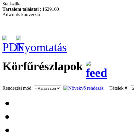
Statisztika
Tartalom találatai
: 1629160
Adwords konverzió
BAHCO extra
alacsony és extra
hosszú krokodil emelő,
1.5 tonnáig
Körfűrészlapok
Nagy
szerszámrendszerező,
üres
Rendezési mód:
Tételek #
BAHCO Metszőolló
PG-12