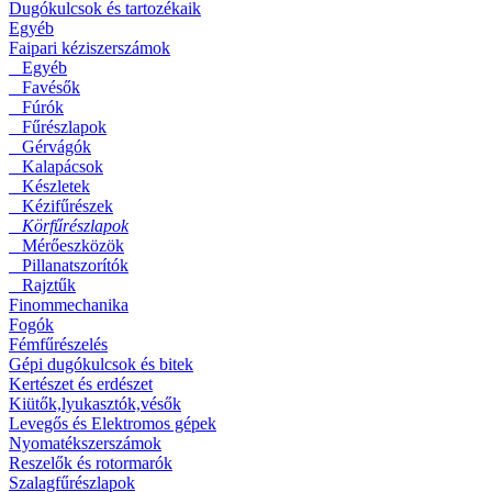
Dugókulcsok és tartozékaik
Egyéb
Faipari kéziszerszámok
Egyéb
Favésők
Fúrók
Fűrészlapok
Gérvágók
Kalapácsok
Készletek
Kézifűrészek
Körfűrészlapok
Mérőeszközök
Pillanatszorítók
Rajztűk
Finommechanika
Fogók
Fémfűrészelés
Gépi dugókulcsok és bitek
Kertészet és erdészet
Kiütők,lyukasztók,vésők
Levegős és Elektromos gépek
Nyomatékszerszámok
Reszelők és rotormarók
Szalagfűrészlapok