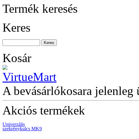
Termék keresés
Keres
BAHCO 6 fiókos
szerszámkocsi (üres)
Kosár
BAHCO FiT Szigetelt
csavarhúzókészlet, 7
db-os
A bevásárlókosara jelenleg 
Akciós termékek
Univerzális
szekrénykulcs MK9