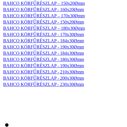
BAHCO KÖRFŰRÉSZLAP – 150x20Ømm
BAHCO KÖRFŰRÉSZLAP - 160x20Ømm
BAHCO KÖRFŰRÉSZLAP – 170x30Ømm
BAHCO KÖRFŰRÉSZLAP - 150x20Ømm
Bitek műanyag
dobozban PH2
BAHCO KÖRFŰRÉSZLAP – 180x30Ømm
(30db/doboz)
BAHCO KÖRFŰRÉSZLAP - 170x30Ømm
BAHCO KÖRFŰRÉSZLAP - 184x30Ømm
BAHCO KÖRFŰRÉSZLAP - 190x30Ømm
BAHCO KÖRFŰRÉSZLAP - 184x30Ømm
BAHCO KÖRFŰRÉSZLAP - 180x30Ømm
BAHCO KÖRFŰRÉSZLAP - 190x30Ømm
BAHCO
Nyomatékkalibráló 10
BAHCO KÖRFŰRÉSZLAP - 210x30Ømm
– 200Nm
BAHCO KÖRFŰRÉSZLAP - 200x30Ømm
BAHCO KÖRFŰRÉSZLAP - 230x30Ømm
BAHCO 3 tonnás
kompakt emelő