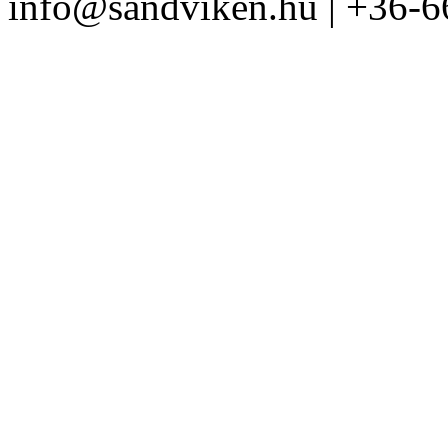
info@sandviken.hu | +36-6
1/4" dugókulcs készlet
25 részes
BAHCO
Nyomatékkalibráló 1,5
– 30Nm
38 részes szigetelt