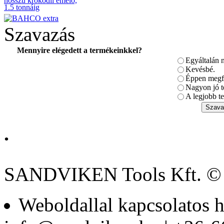
hosszú krokodil emelő,
1.5 tonnáig
Szavazás
Mennyire elégedett a termékeinkkel?
Egyáltalán 
BAHCO
IRÁNYVÁLTÓS
Kevésbé.
RACSNI ½"
Éppen megfe
Nagyon jó t
A legjobb te
.
Univerzális
szekrénykulcs MK5
SANDVIKEN Tools Kft. ©
Weboldallal kapcsolatos h
BAHCO 8 fiókos
szerszámkocsi (üres)