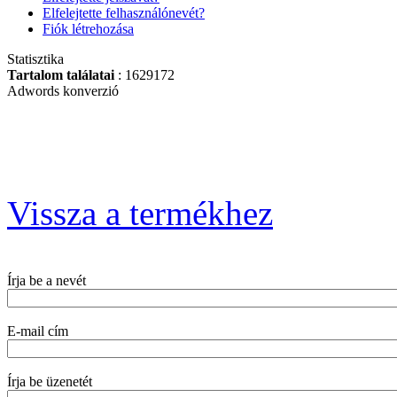
Elfelejtette felhasználónevét?
Fiók létrehozása
Statisztika
Tartalom találatai
: 1629172
BAHCO
Adwords konverzió
Nyomatékkalibráló 10
– 200Nm
Vissza a termékhez
BAHCO FiT Szigetelt
csavarhúzókészlet, 5
db-os
Írja be a nevét
E-mail cím
Nagy
szerszámrendszerező,
Írja be üzenetét
üres