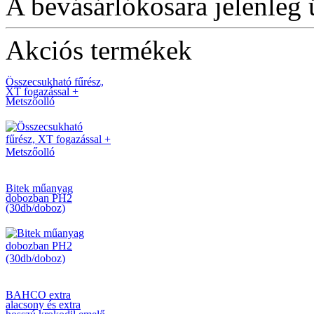
A bevásárlókosara jelenleg 
Akciós termékek
Összecsukható fűrész,
XT fogazással +
Metszőolló
Bitek műanyag
dobozban PH2
(30db/doboz)
BAHCO extra
alacsony és extra