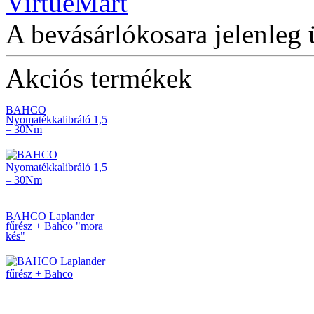
Bitkészlet, 17-részes
A bevásárlókosara jelenleg 
Akciós termékek
BAHCO
Nyomatékkalibráló 1,5
– 30Nm
BAHCO Laplander
fűrész + Bahco "mora
kés"