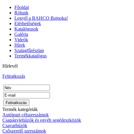
Főoldal
Rólunk
Legyél a BAHCO Bajnoka!
Elérhetőségek
Katalógusok
Galéria
Videók
Hírek
Szalagfűrészlap
Termékkatalógus
Hírlevél
Feliratkozás
Termék kategóriák
Autóipari célszerszámok
Csapágylehúzók és egyéb segédeszközök
Csavarhúzók
Csőszerelő szerszámok