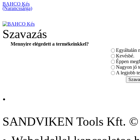
BAHCO Kés
(Narancssárga)
Szavazás
Mennyire elégedett a termékeinkkel?
Egyáltalán 
BAHCO ERGO ™
szigetelt csavarhúzó
Kevésbé.
készlet 5 részes
Éppen megfe
Szigetelt cs
Nagyon jó t
A legjobb te
.
BAHCO Bitkészlet, 49
darabos
SANDVIKEN Tools Kft. ©