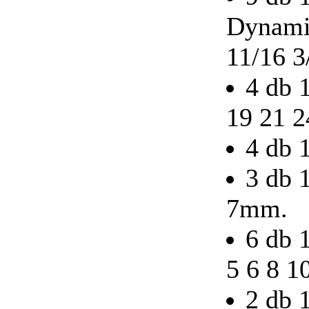
db-os
Dynamic
11/16 3
4 db 
Bitek műanyag
dobozban PZ3
(30db/doboz)
19 21 
4 db 1
3 db 
BAHCO 7 fiókos
7mm.
szerszámkocsi (üres)
6 db 
5 6 8 1
2 db 
BAHCO SVÉD
MORA KÉS