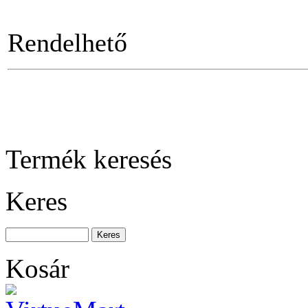
Racsnis Bit-csavarhúzó
pisztoly markolattal
Rendelhető
Racsnis csillag-
villáskulcs készlet, 5-
részes
Termék keresés
Keres
Szerszámösszeállítás
140db-os
Kosár