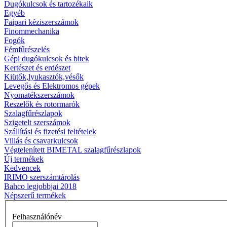
Dugókulcsok és tartozékaik
Egyéb
Faipari kéziszerszámok
Finommechanika
Fogók
Fémfűrészelés
Gépi dugókulcsok és bitek
Kertészet és erdészet
Kiütők,lyukasztók,vésők
Levegős és Elektromos gépek
Nyomatékszerszámok
Reszelők és rotormarók
Szalagfűrészlapok
Szigetelt szerszámok
Szállítási és fizetési feltételek
Villás és csavarkulcsok
Végtelenített BIMETAL szalagfűrészlapok
Új termékek
Kedvencek
IRIMO szerszámtárolás
Bahco legjobbjai 2018
Népszerű termékek
Felhasználónév