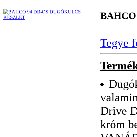
BAHCO 
Tegye f
Termék
Dugók
valamin
Drive D
króm b