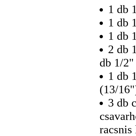
1 db 
1 db 
1 db 
BAHCO kés (fekete)
2 db 
db 1/2"
1 db 
(13/16"
BAHCO
BEHAJTÓHEGY
KLT. 31db-os
3 db 
csavarh
racsnis 
Univerzális