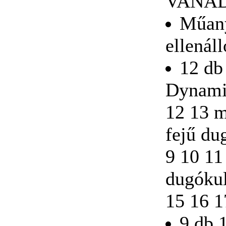
VANÁD
Műany
ellenál
Átnyomós
12 db
dugókulcsfej készlet
53-részes
Dynamic
12 13 m
fejű du
Univerzális
szekrénykulcs MK9
9 10 11
dugókul
15 16 1
BAHCO FiT Szigetelt
9 db 
csavarhúzókészlet, 7