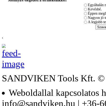
Mennyire elégedett a termékeinkkel?
Egyáltalán 
Kevésbé.
Bitek műanyag
Éppen megfe
dobozban PH3
Nagyon jó t
(30db/doboz)
A legjobb te
.
BAHCO
Nyomatékkalibráló 10
– 200Nm
SANDVIKEN Tools Kft. ©
BAHCO
DUGÓKULCS
Weboldallal kapcsolatos h
KÉSZLET 3/8-1/4"
info@sandviken.hu | +36-6