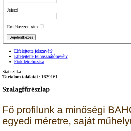
Bitkészlet, 17-részes
Torx 7-40
Jelszó
Emlékezzen rám
BAHCO RACSNIS
Elfelejtette jelszavát?
CSAVARHÚZÓ
Elfelejtette felhasználónevét?
BEHAJTÓHEGYEKKELEL
Fiók létrehozása
Statisztika
Tartalom találatai
: 1629161
Szalagfűrészlap
BAHCO 6 fiókos
szerszámkocsi (üres)
Fő profilunk a minőségi BAH
egyedi méretre, saját műhel