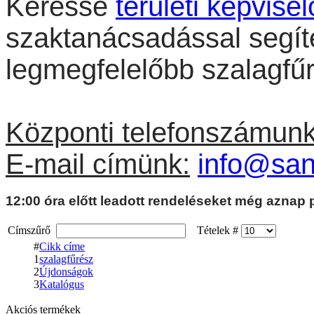
Keresse
területi képvisel
BAHCO 41-részes
szaktanácsadással segít
Dugókulcs készlet 1/4
és 1/2 csatlakozással
legmegfelelőbb szalagfűr
Központi telefonszámunk
BAHCO
CSAVARHÚZÓ
ERGO KLT.
E-mail címünk:
info@san
12:00 óra előtt leadott rendeléseket még aznap
Címszűrő
Tételek #
Szerszámösszeállítás
#
Cikk címe
202db-os
1
szalagfűrész
2
Újdonságok
3
Katalógus
Akciós termékek