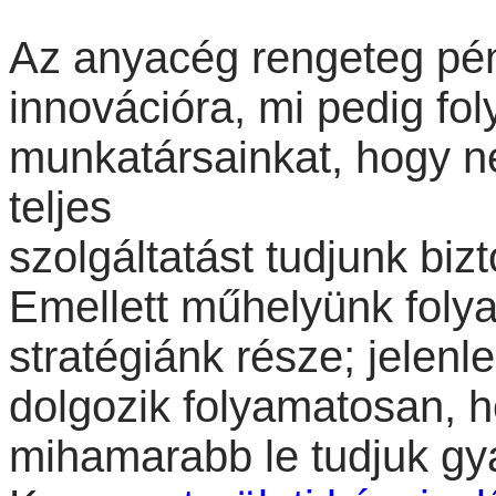
BAHCO Laplander
Az anyacég rengeteg pénzt
fűrész + Bahco "mora
kés"
innovációra, mi pedig f
munkatársainkat, hogy n
teljes
1/4" dugókulcs készlet
37 részes
szolgáltatást tudjunk biz
Emellett műhelyünk folya
stratégiánk része; jelen
Bitkészlet, 17-részes
PH-PZ
dolgozik folyamatosan, h
mihamarabb le tudjuk gyá