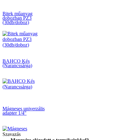
Bitek műanyag
dobozban PZ3
(30db/doboz)
BAHCO Kés
(Narancssárga)
Mágneses univerzális
adapter 1/4"
Szavazás